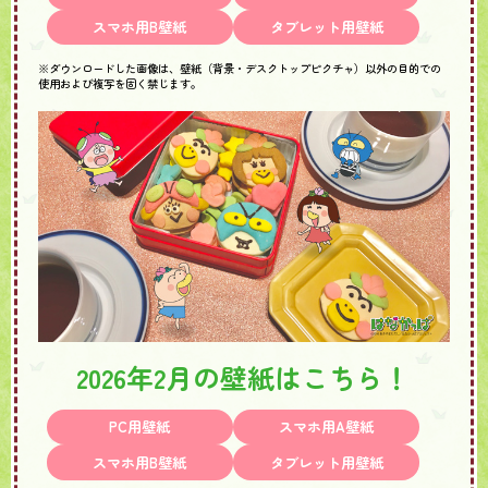
スマホ用B壁紙
タブレット用壁紙
※ダウンロードした画像は、壁紙（背景・デスクトップピクチャ）以外の目的での
使用および複写を固く禁じます。
2026年2月の壁紙はこちら！
PC用壁紙
スマホ用A壁紙
スマホ用B壁紙
タブレット用壁紙