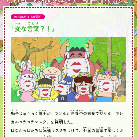
2026年6月 3日放送回
へん
ことば
「
変
な
言葉
？！」
しし
はかせ
せかいじゅう
ことば
はな
獅子
じゅうろく
博士
が、つけると
世界中
の
言葉
で
話
せる「マジ
はつめい
カルペラペラマスク」を
発明
した。
さっそく
がいこく
ことば
たの
はなかっぱたちは
早速
マスクをつけて、
外国
の
言葉
で
楽
しくお
とつぜん
へん
ことば