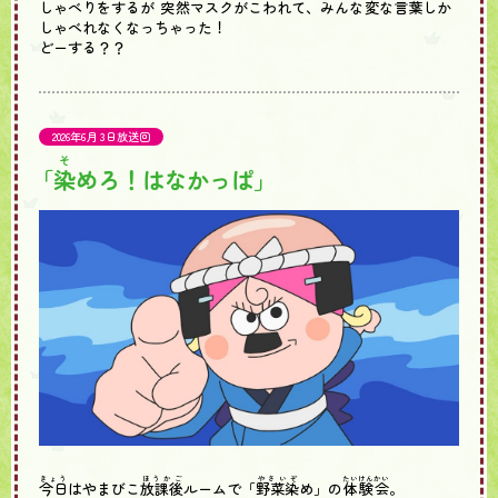
しゃべりをするが
突然
マスクがこわれて、みんな
変
な
言葉
しか
しゃべれなくなっちゃった！
どーする？？
2026年6月 3日放送回
そ
「
染
めろ！はなかっぱ」
きょう
ほうかご
やさいぞ
たいけんかい
今日
はやまびこ
放課後
ルームで「
野菜染
め」の
体験会
。