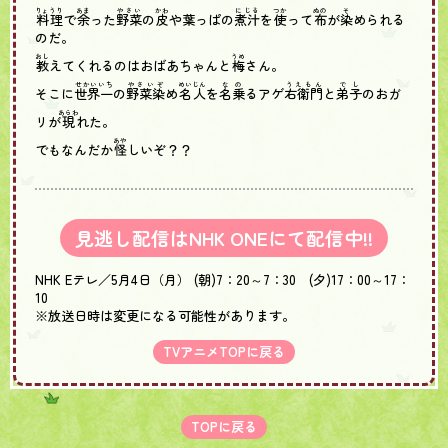
りょうり
あま
やさい
かわ
にじる
つか
ぬの
そ
料理
で
余
った
野菜
の
皮
や葉っぱの
煮汁
を
使
って
布
が
染
められる
のだ。
おし
うめ
教
えてくれるのはおばあちゃんと
梅
さん。
せかいいち
やさいぞ
めいじん
なの
うえもん
でし
そこに
世界一
の
野菜染
め
名人
を
名乗
るアゲ
右衛門
と
弟子
のおガ
あらわ
リが
現
れた。
あや
でもなんだか
怪
しいぞ？？
見逃し配信はNHK ONEにて配信中!!
NHK Eテレ／5月4日（月） (朝)7：20～7：30 (夕)17：00～17：
10
※放送日時は変更になる可能性があります。
TVアニメTOPに戻る
TOPに戻る